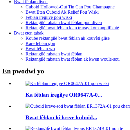
Bwat fèblan diven
Cuboid Hollowed-Out Tin Can Pou Champagne
Bwat Eten Cuboid Ak Relief Pou Wiski
Fèblan iregilye pou wiski
Rektangilè rabatan bwat fèblan pou diven
Rektangilè bwat fèblan k ap travay kòm anplifikatè
Bwat eten tabak
Koube rektangilè bwat fèblan ak kouvèti glise
Kare fèblan gon
Bwat fèblan wo
Rektangilè rabatan bwat fèblan
Rektangilè rabatan bwat fèblan ak kwen woule-soti
En pwodwi yo
Ka fèblan iregilye OR0647A-0...
Bwat fèblan ki kreze kuboid...