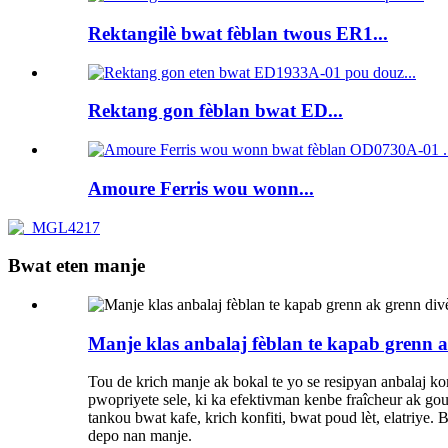
Rektangilè bwat fèblan twous ER1...
Rektang gon fèblan bwat ED...
Amoure Ferris wou wonn...
Bwat eten manje
Manje klas anbalaj fèblan te kapab grenn a
Tou de krich manje ak bokal te yo se resipyan anbalaj ko
pwopriyete sele, ki ka efektivman kenbe fraîcheur ak g
tankou bwat kafe, krich konfiti, bwat poud lèt, elatriye
depo nan manje.