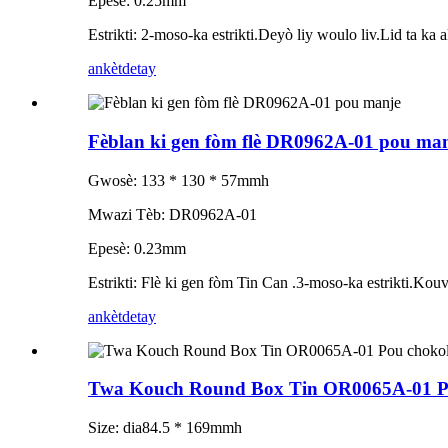
Epesè: 0.25mm
Estrikti: 2-moso-ka estrikti.Deyò liy woulo liv.Lid ta ka 
ankèt
detay
Fèblan ki gen fòm flè DR0962A-01 pou ma
Gwosè: 133 * 130 * 57mmh
Mwazi Tèb: DR0962A-01
Epesè: 0.23mm
Estrikti: Flè ki gen fòm Tin Can .3-moso-ka estrikti.Kouv
ankèt
detay
Twa Kouch Round Box Tin OR0065A-01 P
Size: dia84.5 * 169mmh