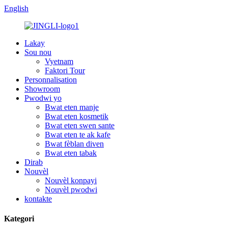
English
Lakay
Sou nou
Vyetnam
Faktori Tour
Personnalisation
Showroom
Pwodwi yo
Bwat eten manje
Bwat eten kosmetik
Bwat eten swen sante
Bwat eten te ak kafe
Bwat fèblan diven
Bwat eten tabak
Dirab
Nouvèl
Nouvèl konpayi
Nouvèl pwodwi
kontakte
Kategori