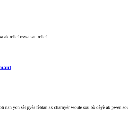
ka ak relief oswa san relief.
 mant
oti nan yon sèl pyès fèblan ak charnyèr woule sou bò dèyè ak pwen sou 