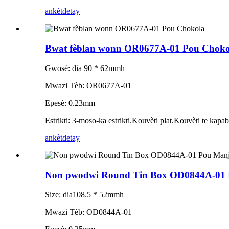
ankèt
detay
Bwat fèblan wonn OR0677A-01 Pou Choko
Gwosè: dia 90 * 62mmh
Mwazi Tèb: OR0677A-01
Epesè: 0.23mm
Estrikti: 3-moso-ka estrikti.Kouvèti plat.Kouvèti te kapa
ankèt
detay
Non pwodwi Round Tin Box OD0844A-01 
Size: dia108.5 * 52mmh
Mwazi Tèb: OD0844A-01