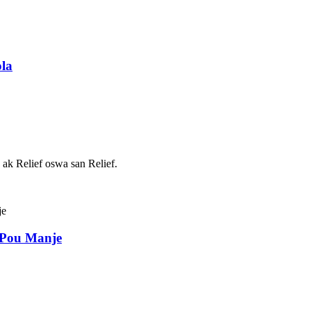
la
b ak Relief oswa san Relief.
Pou Manje