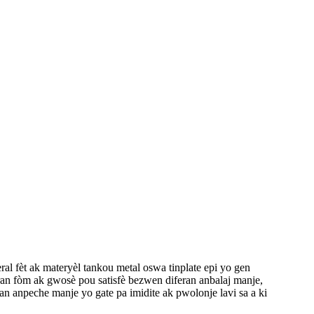
ral fèt ak materyèl tankou metal oswa tinplate epi yo gen
ran fòm ak gwosè pou satisfè bezwen diferan anbalaj manje,
an anpeche manje yo gate pa imidite ak pwolonje lavi sa a ki