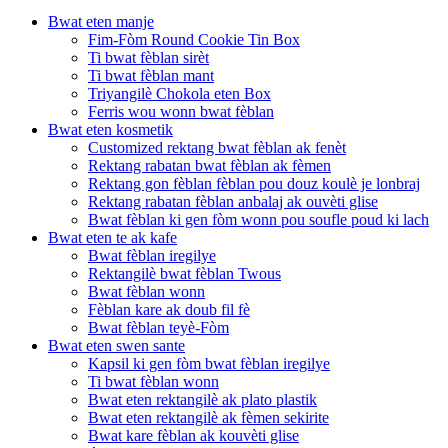
Bwat eten manje
Fim-Fòm Round Cookie Tin Box
Ti bwat fèblan sirèt
Ti bwat fèblan mant
Triyangilè Chokola eten Box
Ferris wou wonn bwat fèblan
Bwat eten kosmetik
Customized rektang bwat fèblan ak fenèt
Rektang rabatan bwat fèblan ak fèmen
Rektang gon fèblan fèblan pou douz koulè je lonbraj
Rektang rabatan fèblan anbalaj ak ouvèti glise
Bwat fèblan ki gen fòm wonn pou soufle poud ki lach
Bwat eten te ak kafe
Bwat fèblan iregilye
Rektangilè bwat fèblan Twous
Bwat fèblan wonn
Fèblan kare ak doub fil fè
Bwat fèblan teyè-Fòm
Bwat eten swen sante
Kapsil ki gen fòm bwat fèblan iregilye
Ti bwat fèblan wonn
Bwat eten rektangilè ak plato plastik
Bwat eten rektangilè ak fèmen sekirite
Bwat kare fèblan ak kouvèti glise