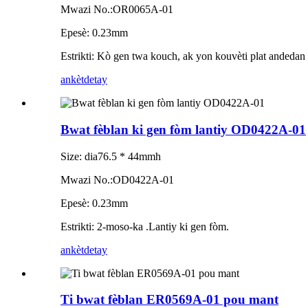
Mwazi No.:OR0065A-01
Epesè: 0.23mm
Estrikti: Kò gen twa kouch, ak yon kouvèti plat andedan 
ankèt
detay
Bwat fèblan ki gen fòm lantiy OD0422A-01
Size: dia76.5 * 44mmh
Mwazi No.:OD0422A-01
Epesè: 0.23mm
Estrikti: 2-moso-ka .Lantiy ki gen fòm.
ankèt
detay
Ti bwat fèblan ER0569A-01 pou mant