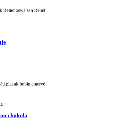
ak Relief oswa san Relief.
nje
èti plat ak bobin enteryè
ou chokola