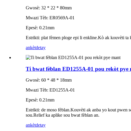
Gwosè: 32 * 22 * ​​80mm
Mwazi Tèb: ER0569A-01
Epesè: 0.21mm
Estrikti: plat fèmen ploge epi li enkline.Kò ak kouvèti ta 
ankèt
detay
Ti bwat fèblan ED1255A-01 pou rekòt pye
Gwosè: 60 * 48 * 18mm
Mwazi Tèb: ED1255A-01
Epesè: 0.21mm
Estrikti: de moso fèblan.Kouvèti ak anba yo kout pwen s
sou.Relief ka aplike sou bwat fèblan an.
ankèt
detay