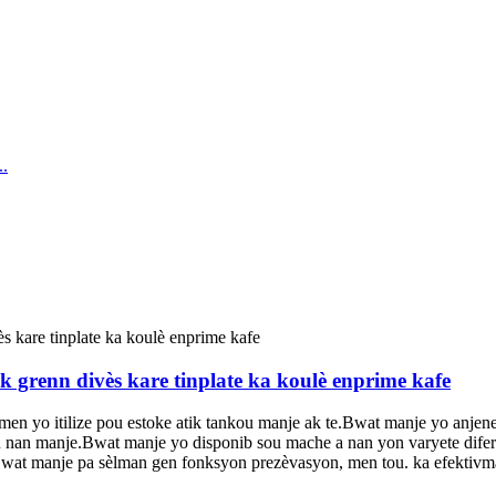
k grenn divès kare tinplate ka koulè enprime kafe
men yo itilize pou estoke atik tankou manje ak te.Bwat manje yo anjene
ou nan manje.Bwat manje yo disponib sou mache a nan yon varyete dife
. Bwat manje pa sèlman gen fonksyon prezèvasyon, men tou. ka efektivm